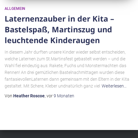
ALLGEMEIN
Laternenzauber in der Kita –
Bastelspaß, Martinszug und
leuchtende Kinderaugen
In diesem Jahr durften unsere Kinder wieder selbst entscheiden,
welche Laternen zum St.Martinsfest gebastelt werden – und die
Wahl fiel eindeutig aus: Rakete, Fuchs und Monstermachten das
Rennen! An drei gemütlichen Bastelnachmittagen wurden diese
fantasievollenLaternen dann gemeinsam mit den Eltern in der Kita
gestaltet. Mit Schere, Kleber undnatürlich ganz viel
Weiterlesen…
Von
Heather Roscoe
, vor
9 Monaten