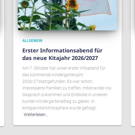
ALLGEMEIN
Erster Informationsabend für
das neue Kitajahr 2026/2027
Am 7. Oktober hat unser erster Infoabend für
das kommende Kindergartenjahr
2026/27stattgefunden. Es war schön,
interessierte Familien zu treffen, miteinander ins
Gespräch zukommen und Einblicke in unseren
bunten Kindergartenalltag zu geben. In
entspannterAtmosphäre wurde gefragt,
Weiterlesen…