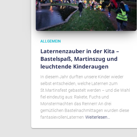
ALLGEMEIN
Laternenzauber in der Kita –
Bastelspaß, Martinszug und
leuchtende Kinderaugen
In diesem Jahr durften unsere Kinder wieder
selbst entscheiden, welche Laternen zum
St.Martinsfest gebastelt werden – und die Wahl
fiel eindeutig aus: Rakete, Fuchs und
Monstermachten das Rennen! An drei
gemütlichen Bastelnachmittagen wurden diese
fantasievollenLaternen
Weiterlesen…