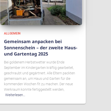
ALLGEMEIN
Gemeinsam anpacken bei
Sonnenschein – der zweite Haus-
und Gartentag 2025
Bei goldenem Herbstwetter wurde Ende
September im Kindergarten kräftig gearbeitet,
geschraubt und gegärtnert. Alle Eltern packten
gemeinsam an, um Haus und Garten für die
kommenden Wochen fit zu machen. Der neue
Werkraum konnte fertiggestellt werden,
Weiterlesen…